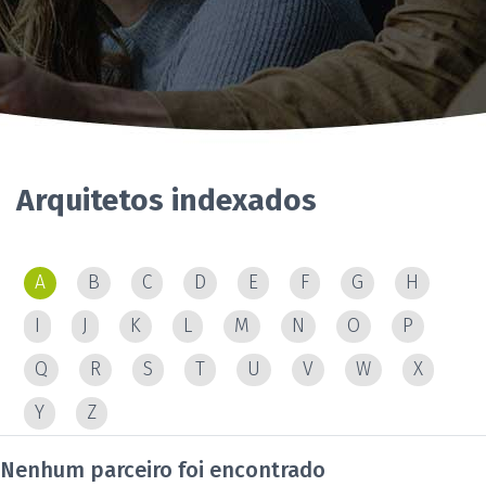
Arquitetos indexados
A
B
C
D
E
F
G
H
I
J
K
L
M
N
O
P
Q
R
S
T
U
V
W
X
Y
Z
Nenhum parceiro foi encontrado