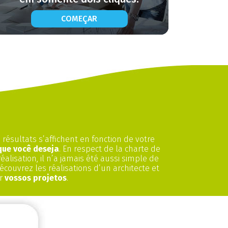
COMEÇAR
 résultats s’affichent en fonction de votre
 que você deseja
. En respect de la charte de
réalisation, il n’a jamais été aussi simple de
Découvrez les réalisations d’un architecte et
ur
vossos projetos
.