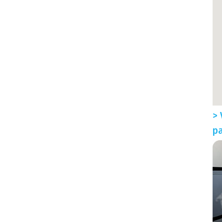
> 
pa