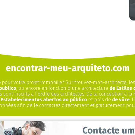
encontrar-meu-arquiteto.com
e
pour votre projet immobilier. Sur trouvez-mon-architecte, les
publico
, ou encore en fonction d’une architecture
de Estilos
 sont inscrits à l’ordre des architectes. De la conception à la 
e
Estabelecimentos abertos ao público
et près de
de vôce
. 
données afin de le contactez directement et gratuitement po
Contacte um