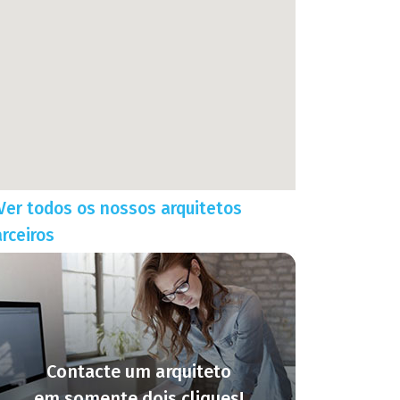
Ver todos os nossos arquitetos
rceiros
Contacte um arquiteto
em somente dois cliques!